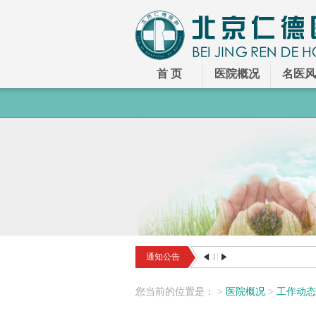
首 页
医院概况
名医风
通知公告
您
当前
的
位置
是
：
>
医院概况
>
工作动态