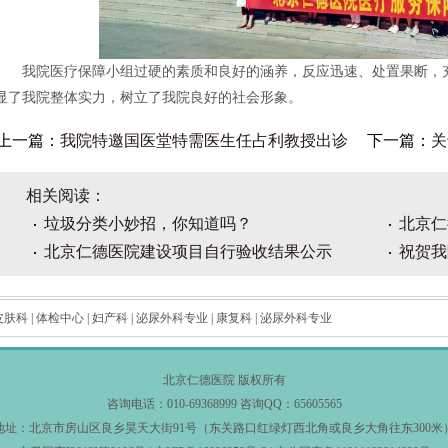
我院医疗保障小组过硬的素质和良好的涵养，反应迅速、处置果断，充
显了我院整体实力，树立了我院良好的社会形象。
上一篇：
我院特邀国医堂特需医生任占利教授出诊
下一篇：
关
相关阅读：
垃圾分类小妙招，你知道吗？
北京仁
北京仁德医院建设项目自行验收结果公示
祝贺我
皮肤科
|
体检中心
|
妇产科
|
泌尿外科专业
|
康复科
|
泌尿外科专业
北京仁德医院 版权所有
咨询电话：010-69368999 咨询QQ：65605565
地址：北京市房山区良乡昊天大街91号（东关路口红绿灯西北角或良乡大角往东300米