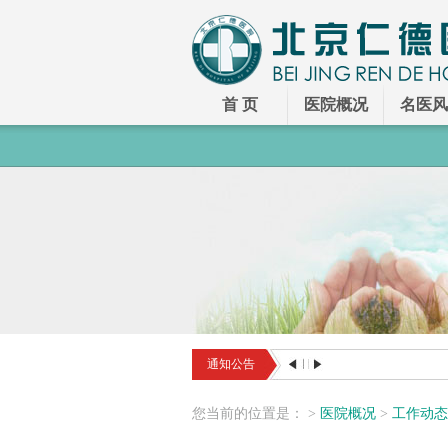
首 页
医院概况
名医风
通知公告
您
当前
的
位置
是
：
>
医院概况
>
工作动态