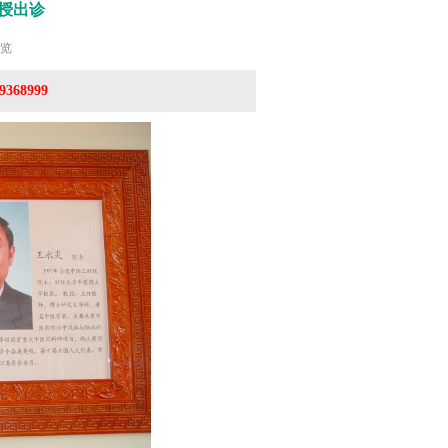
授出诊
浏览
368999