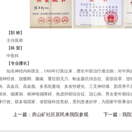
【职 称】
主任医师
【科 室】
中医科
【专业擅长】
知名神经内科医生，1968年行医以来，擅长中医治疗难治病：对中风
颅神经炎、脱髓鞘、癫痫、重症肌无力、帕金森氏综合征、面肌痉挛、扭
病、高血压、高血脂、多系统萎缩、多发性硬化、三叉神经痛、肌营养不
斑块、烟雾病、精神情感障碍、焦虑抑郁综合征、冠心病、男女更年期综
床疗效。获多项国家、省部级科技奖励，受到患者好评，为国家中医事业
上一篇：
房山矿社区居民来我院参观
下一篇：
我院