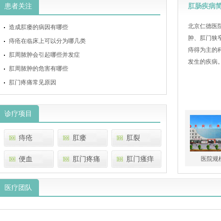
患者关注
肛肠疾病
北京仁德医
造成肛瘘的病因有哪些
肿、肛门狭
痔疮在临床上可以分为哪几类
痔得为主的
肛周脓肿会引起哪些并发症
发生的疾病
肛周脓肿的危害有哪些
肛门疼痛常见原因
诊疗项目
痔疮
肛瘘
肛裂
便血
肛门疼痛
肛门瘙痒
医院规
肛门潮湿
肛周脓肿
肛门异物