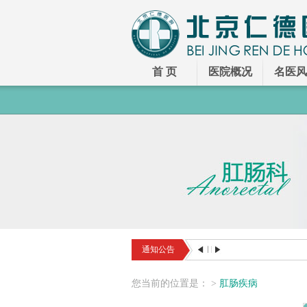
首 页
医院概况
名医风
通知公告
您
当前
的
位置
是
：
>
肛肠疾病