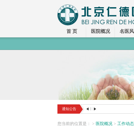
首 页
医院概况
名医风
通知公告
您
当前
的
位置
是
：
>
医院概况
>
工作动态